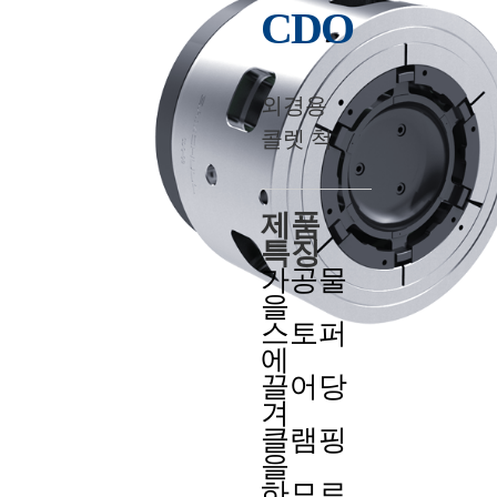
CDO
외경용
콜렛 척
제품
특징
가공물
을
스토퍼
에
끌어당
겨
클램핑
을
하므로