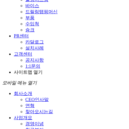
바이스
드릴링탭핑머신
부품
수입척
슝크
PR센터
카달로그
설치사례
고객센터
공지사항
1:1문의
사이트맵 열기
모바일 메뉴 열기
회사소개
CEO인사말
연혁
찾아오시는길
사업개요
경영이념