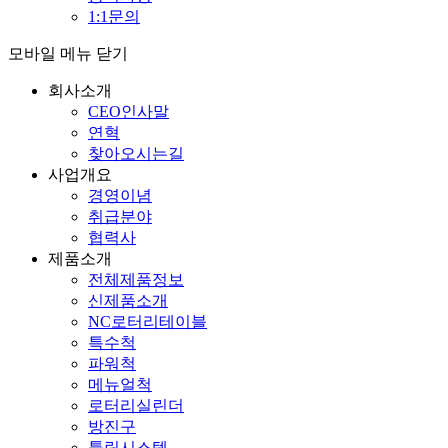
1:1문의
모바일 메뉴 닫기
회사소개
CEO인사말
연혁
찾아오시는길
사업개요
경영이념
취급분야
협력사
제품소개
전체제품정보
신제품소개
NC로터리테이블
특수척
파워척
메뉴얼척
로터리실린더
방진구
툴링시스템