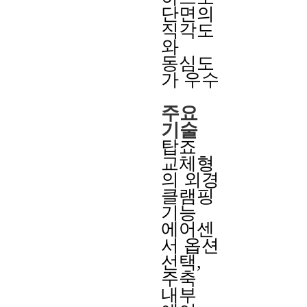
단면의
직각도
와
동심도
가 우수
주요
기술
탑죠
교체형
의 외경
클램핑
기능
에어센
서 옵션
선택,
주축
내부