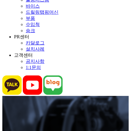
바이스
드릴링탭핑머신
부품
수입척
슝크
PR센터
카달로그
설치사례
고객센터
공지사항
1:1문의