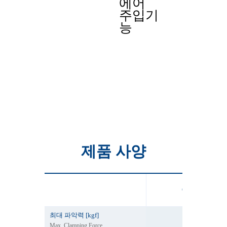
에어
주입기
능
제품 사양
CDO-06
최대 파악력 [kgf]
2800
Max. Clamping Force