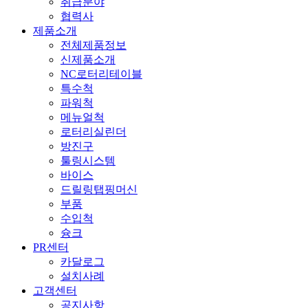
취급분야
협력사
제품소개
전체제품정보
신제품소개
NC로터리테이블
특수척
파워척
메뉴얼척
로터리실린더
방진구
툴링시스템
바이스
드릴링탭핑머신
부품
수입척
슝크
PR센터
카달로그
설치사례
고객센터
공지사항