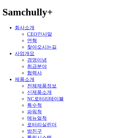
Samchully+
회사소개
CEO인사말
연혁
찾아오시는길
사업개요
경영이념
취급분야
협력사
제품소개
전체제품정보
신제품소개
NC로터리테이블
특수척
파워척
메뉴얼척
로터리실린더
방진구
툴링시스템