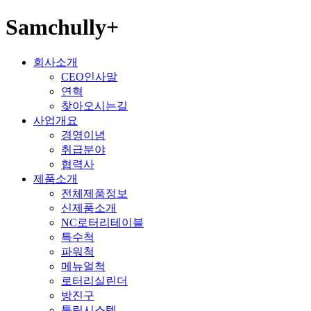
Samchully+
회사소개
CEO인사말
연혁
찾아오시는길
사업개요
경영이념
취급분야
협력사
제품소개
전체제품정보
신제품소개
NC로터리테이블
특수척
파워척
메뉴얼척
로터리실린더
방진구
툴링시스템