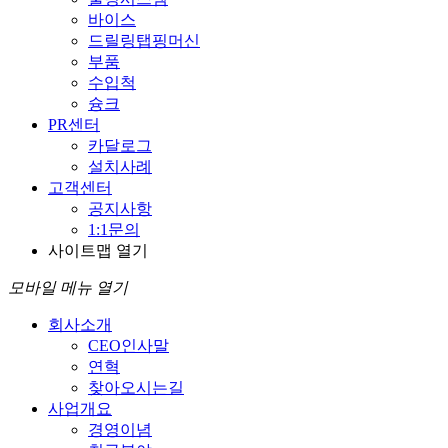
바이스
드릴링탭핑머신
부품
수입척
슝크
PR센터
카달로그
설치사례
고객센터
공지사항
1:1문의
사이트맵 열기
모바일 메뉴 열기
회사소개
CEO인사말
연혁
찾아오시는길
사업개요
경영이념