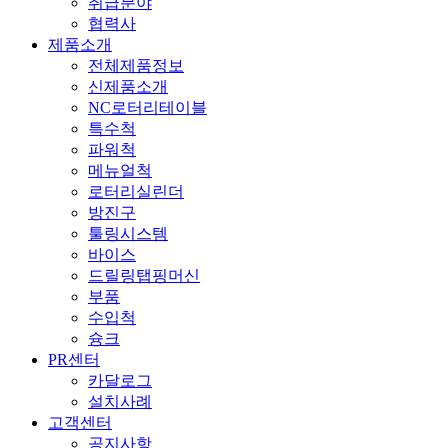
취급분야
협력사
제품소개
전체제품정보
신제품소개
NC로터리테이블
특수척
파워척
메뉴얼척
로터리실린더
방진구
툴링시스템
바이스
드릴링탭핑머신
부품
수입척
슝크
PR센터
카달로그
설치사례
고객센터
공지사항