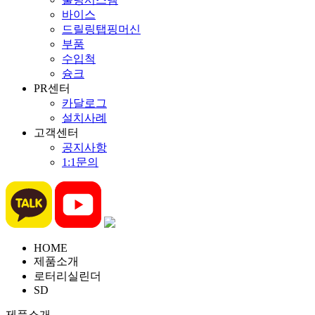
바이스
드릴링탭핑머신
부품
수입척
슝크
PR센터
카달로그
설치사례
고객센터
공지사항
1:1문의
HOME
제품소개
로터리실린더
SD
제품소개